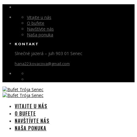
Vitajte u nás
O bufete
Navštívte nás
Naša ponuka
KONTAKT
Slnečné jazerá – juh 903 01 Senec
hana22.kovacova@gmail.com
VITAJTE U NÁS
O BUFETE
NAVŠTÍVTE NÁS
NAŠA PONUKA