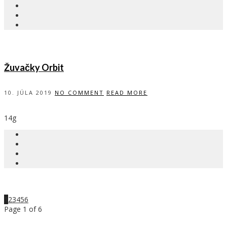
Žuvačky Orbit
10. JÚLA 2019
NO COMMENT
READ MORE
14g
1
2
3
4
5
6
Page 1 of 6