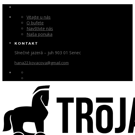
Vitajte u nás
O bufete
Navštívte nás
Naša ponuka
KONTAKT
Slnečné jazerá – juh 903 01 Senec
hana22.kovacova@gmail.com