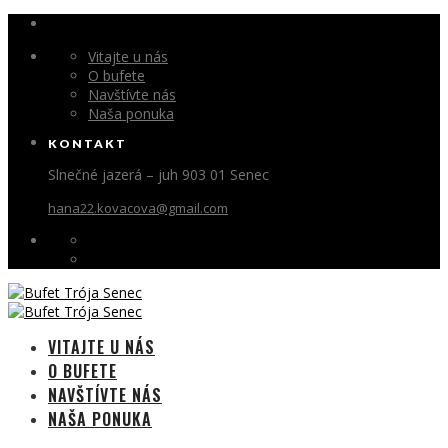
Vitajte u nás
O bufete
Navštívte nás
Naša ponuka
KONTAKT
Slnečné jazerá – juh 903 01 Senec
hana22.kovacova@gmail.com
VITAJTE U NÁS
O BUFETE
NAVŠTÍVTE NÁS
NAŠA PONUKA