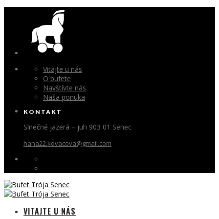
Vitajte u nás
O bufete
Navštívte nás
Naša ponuka
KONTAKT
Slnečné jazerá – juh 903 01 Senec
hana22.kovacova@gmail.com
VITAJTE U NÁS