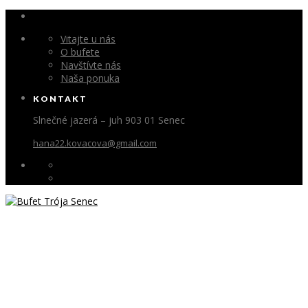
Vitajte u nás
O bufete
Navštívte nás
Naša ponuka
KONTAKT
Slnečné jazerá – juh 903 01 Senec
hana22.kovacova@gmail.com