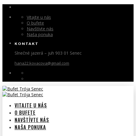
Vitajte u nás
O bufete
Navštívte nás
Naša ponuka
KONTAKT
Slnečné jazerá – juh 903 01 Senec
hana22.kovacova@gmail.com
VITAJTE U NÁS
O BUFETE
NAVŠTÍVTE NÁS
NAŠA PONUKA