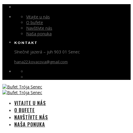
Vitajte u nás
O bufete
Navštívte nás
Naša ponuka
KONTAKT
Slnečné jazerá – juh 903 01 Senec
hana22.kovacova@gmail.com
VITAJTE U NÁS
O BUFETE
NAVŠTÍVTE NÁS
NAŠA PONUKA