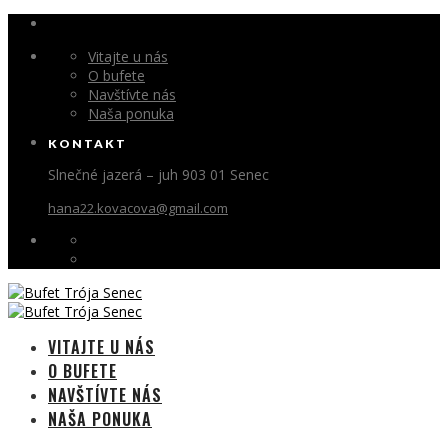
Vitajte u nás
O bufete
Navštívte nás
Naša ponuka
KONTAKT
Slnečné jazerá – juh 903 01 Senec
hana22.kovacova@gmail.com
VITAJTE U NÁS
O BUFETE
NAVŠTÍVTE NÁS
NAŠA PONUKA