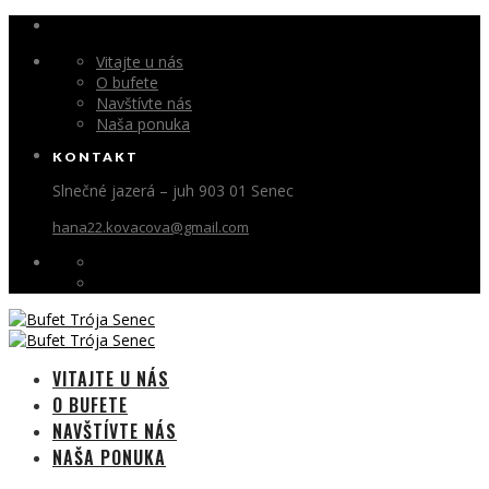
Vitajte u nás
O bufete
Navštívte nás
Naša ponuka
KONTAKT
Slnečné jazerá – juh 903 01 Senec
hana22.kovacova@gmail.com
VITAJTE U NÁS
O BUFETE
NAVŠTÍVTE NÁS
NAŠA PONUKA