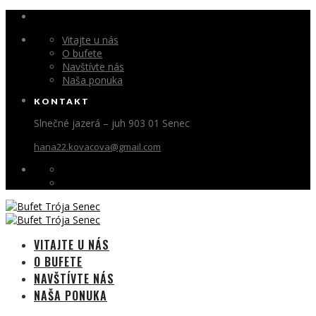
Vitajte u nás
O bufete
Navštívte nás
Naša ponuka
KONTAKT
Slnečné jazerá – juh 903 01 Senec
hana22.kovacova@gmail.com
VITAJTE U NÁS
O BUFETE
NAVŠTÍVTE NÁS
NAŠA PONUKA